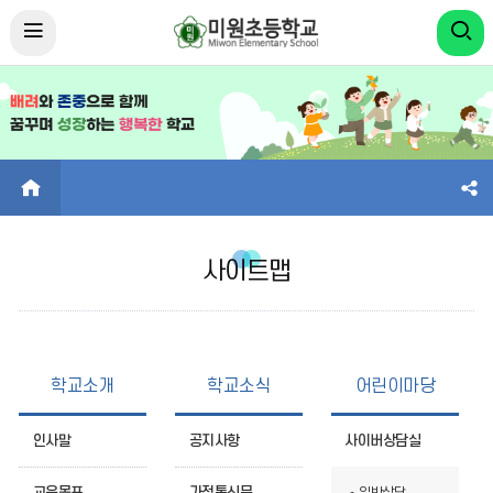
HOME
사이트맵
학교소개
학교소식
어린이마당
인사말
공지사항
사이버상담실
교육목표
가정통신문