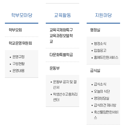
학부모마당
교육활동
지원마당
학부모회
교육국제화특구
행정실
교육과정모델학
교
학교운영위원회
행정소식
입찰공고
다문화특별학급
운영규정
홈에듀민원서비스
구성현황
운동부
운영내용
급식실
운동부 공지 및 결
급식소식
산서
오늘의 식단
학생선수고충처리
영양상담실
센터
급식의견 제시방
축산물맘편한서비
스