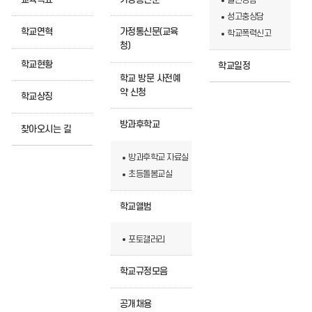
일반상담
성고충상담
학교연혁
가정통신문(교육
학교폭력신고
청)
학교현황
학교일정
학교 방문 사전예
약 신청
학교상징
방과후학교
찾아오시는 길
방과후학교 자료실
초등돌봄교실
학교앨범
포토갤러리
학교규정모음
공개채용