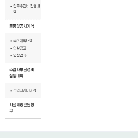
업무추진비 집행내
역
물품및공사계약
수의계약내역
입찰공고
입찰결과
수입자부담경비
집행내역
수입자경비내역
시설개방민원창
구