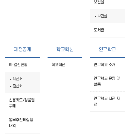
보건실
보건실
도서관
재정공개
학교혁신
연구학교
예·결산현황
학교혁신
연구학교 소개
연구학교 운영 및
예산서
활동
결산서
연구학교 사진 자
신용카드/상품권
료
구매
업무추진비집행
내역