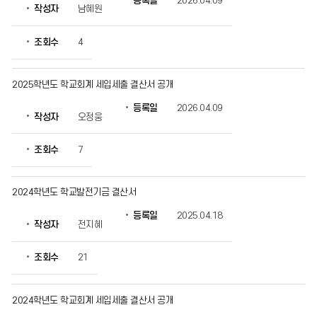
등록일
2026.04.09
작성자
남혜원
의
게
시
조회수
4
물
번
호,
2025학년도 학교회계 세입세출 결산서 공개
제
등록일
2026.04.09
목,
작성자
오정웅
작
성
조회수
7
자,
등
록
2024학년도 학교발전기금 결산서
일,
조
등록일
2025.04.18
회
작성자
전지혜
수
정
조회수
21
보
를
확
2024학년도 학교회계 세입세출 결산서 공개
인