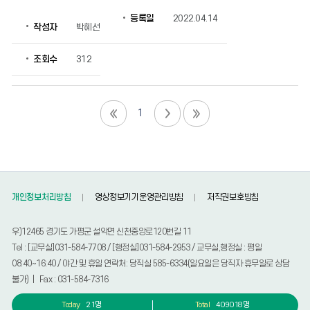
등록일
2022.04.14
작성자
박혜선
조회수
312
1
개인정보처리방침
영상정보기기운영관리방침
저작권보호방침
우)12465 경기도 가평군 설악면 신천중앙로120번길 11
Tel : [교무실]031-584-7708 / [행정실]031-584-2953 / 교무실,행정실 : 평일
08:40~16:40 / 야간 및 휴일 연락처: 당직실 585-6334(일요일은 당직자 휴무일로 상담
불가) | Fax : 031-584-7316
Today
21명
Total
409018명