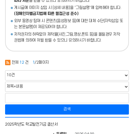
따라 처분
을 받을 수 있으니 유의하시기 바랍니다.
게시글에 이미지 삽입 시 [상세 내용]을 “그림설명”에 입력해야 합니다.
(장애인차별금지법에 따른 웹접근성 준수)
외부 동영상 탑재 시 콘텐츠(음성정보 등)에 대한 대체 수단(자막삽입 또
는 본문설명)이 제공되어야 합니다.
저작권자의 허락없이 제작물(사진,그림,영상,폰트 등)을 올릴경우 저작
권법에 의하여 처벌 받을 수 있으니 유의하시기 바랍니다.
전체
12
건
1
/2페이지
검색
결
2025학년도 학교발전기금 결산서
산
서