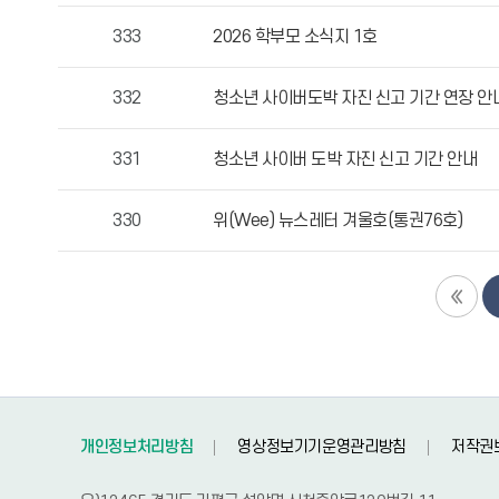
등
333
2026 학부모 소식지 1호
록
일,
332
청소년 사이버도박 자진 신고 기간 연장 안
조
회
수
331
청소년 사이버 도박 자진 신고 기간 안내
정
보
330
위(Wee) 뉴스레터 겨울호(통권76호)
를
확
인
할
수
있
습
니
다.
개인정보처리방침
영상정보기기운영관리방침
저작권