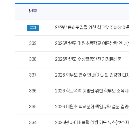
번호
가
안전한 등하굣길을 위한 학교앞 주차장 이
공지
정
통
339
2026학년도 미원초등학교 여름방학 안내(
신
문
의
338
2026학년도 수상활동안전 가정통신문
게
시
337
2026 학부모 연수 안내(자녀의 건강한 디
물
번
336
2026 학교폭력 예방을 위한 학부모 소식지
호,
제
목,
335
2026 미원초 학교문화 책임규약 설문 결과(
작
성
334
2026년 사이버폭력 예방 카드 뉴스(보호자
자,