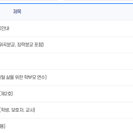
제목
용안내
위곡분교, 장락분교 포함)
지털 삶을 위한 학부모 연수)
(제2호)
학생, 보호자, 교사)
용)