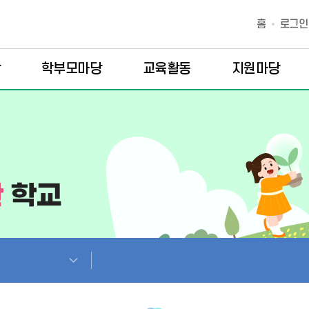
홈
로그인
당
학부모마당
교육활동
지원마당