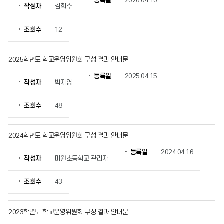
등록일
2026.04.10
작성자
김희주
황
의
게
조회수
12
시
물
번
2025학년도 학교운영위원회 구성 결과 안내문
호,
등록일
2025.04.15
제
작성자
박지영
목,
작
조회수
48
성
자,
등
2024학년도 학교운영위원회 구성 결과 안내문
록
일,
등록일
2024.04.16
조
작성자
미원초등학교 관리자
회
수
조회수
43
정
보
를
2023학년도 학교운영위원회 구성 결과 안내문
확