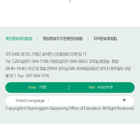
1
개인정보처리방침
영상정보기기운영관리방침
저작권보호방침
우)12465 경기도 가평군 설악면 신천중앙로120번길 11
Tel : [교무실]031-584-7708 / [행정실]031-584-2953 / 교무실,행정실 : 평일
08:40~16:40 / 야간 및 휴일 연락처: 당직실 585-6334(일요일은 당직자 휴무일로 상담
불가) | Fax : 031-584-7316
Today
75명
Total
409256명
▼
Select Language
Copyright © Gyeonggido Gapyeong Office of Education, All Right Reserved.