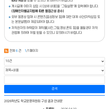
따라 처분
을 받을 수 있으니 유의하시기 바랍니다.
게시글에 이미지 삽입 시 [상세 내용]을 “그림설명”에 입력해야 합니다.
(장애인차별금지법에 따른 웹접근성 준수)
외부 동영상 탑재 시 콘텐츠(음성정보 등)에 대한 대체 수단(자막삽입 또
는 본문설명)이 제공되어야 합니다.
저작권자의 허락없이 제작물(사진,그림,영상,폰트 등)을 올릴경우 저작
권법에 의하여 처벌 받을 수 있으니 유의하시기 바랍니다.
전체
6
건
1
/1페이지
검색
구
2026학년도 학교운영위원회 구성 결과 안내문
성
현