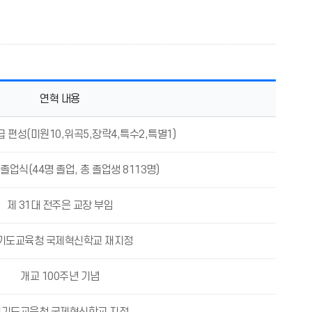
연혁 내용
급 편성(미원10,위곡5,장락4,특수2,특별1)
 졸업식(44명 졸업, 총 졸업생 8113명)
제 31대 전주은 교장 부임
기도교육청 국제혁신학교 재지정
개교 100주년 기념