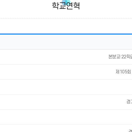
학교연혁
본분교 22학
제105회
경