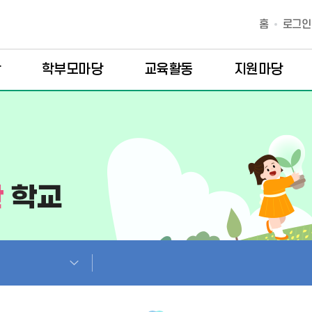
홈
로그인
당
학부모마당
교육활동
지원마당