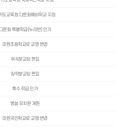
경기도교육청 국제혁신학교 지정
기도교육청 다문화예비학교 지정
다문화 특별학급(누리반) 인가
미원초등학교로 교명 변경
위곡분교장 편입
장락분교장 편입
특수 학급 인가
병설 유치원 개원
미원국민학교로 교명 변경