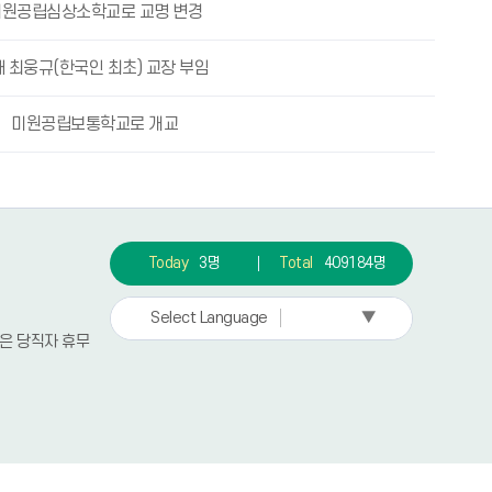
미원공립심상소학교로 교명 변경
대 최웅규(한국인 최초) 교장 부임
미원공립보통학교로 개교
Today
3명
Total
409184명
▼
Select Language
요일은 당직자 휴무